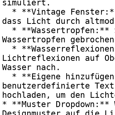
simuliert.

  * **Vintage Fenster:** Fügt den Effekt hinzu, 
dass Licht durch altmod
  * **Wassertropfen:** Simuliert Licht, das durch 
Wassertropfen gebrochen
  * **Wasserreflexionen:** Ahmt die 
Lichtreflexionen auf Ob
Wasser nach.

  * **Eigene hinzufügen:** Sie können Ihre eigene 
benutzerdefinierte Text
hochladen, um den Licht
* **Muster Dropdown:** 
Designmuster auf die Li