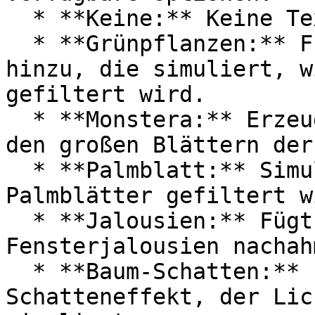
  * **Keine:** Keine Textur angewendet.

  * **Grünpflanzen:** Fügt eine Blättertextur 
hinzu, die simuliert, w
gefiltert wird.

  * **Monstera:** Erzeugt ein Schattenspiel, das 
den großen Blättern der
  * **Palmblatt:** Simuliert Licht, das durch 
Palmblätter gefiltert wi
  * **Jalousien:** Fügt Schattierungen hinzu, die 
Fensterjalousien nachahm
  * **Baum-Schatten:** Erzeugt einen 
Schatteneffekt, der Lic